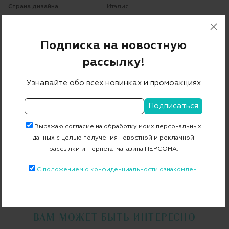
Страна дизайна
Италия
Страна производства
Италия
Артикул
8329
Подписка на новостную
рассылку!
Бесплатная примерка в пункте выдачи
Узнавайте обо всех новинках и промоакциях
Примерка при доставке торговым представителем
Выражаю согласие на обработку моих персональных
данных с целью получения новостной и рекламной
рассылки интернета-магазина ПЕРСОНА.
ВСЕ ТОВАРЫ
N 21
С положением о конфиденциальности ознакомлен.
ВСЕ СЛИПОНЫ
N 21
ВСЕ ТОВАРЫ
СЛИПОНЫ
ВАМ МОЖЕТ БЫТЬ ИНТЕРЕСНО