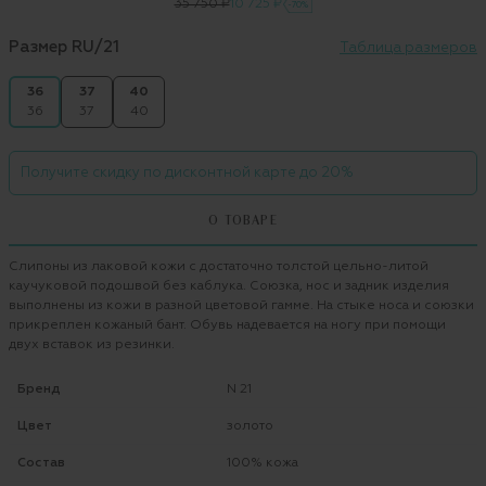
35 750 ₽
10 725 ₽
-70%
Размер RU/21
Таблица размеров
36
37
40
36
37
40
Получите скидку по дисконтной карте до 20%
О ТОВАРЕ
Слипоны из лаковой кожи с достаточно толстой цельно-литой
каучуковой подошвой без каблука. Союзка, нос и задник изделия
выполнены из кожи в разной цветовой гамме. На стыке носа и союзки
прикреплен кожаный бант. Обувь надевается на ногу при помощи
двух вставок из резинки.
Бренд
N 21
Цвет
золото
Состав
100% кожа