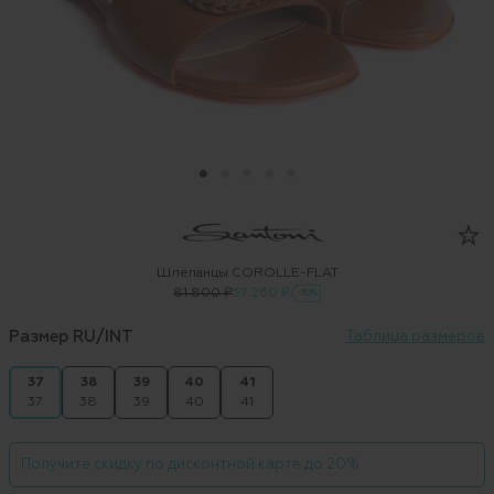
Шлепанцы COROLLE-FLAT
81 800 ₽
57 260 ₽
-30%
Размер RU/INT
Таблица размеров
37
38
39
40
41
37
38
39
40
41
Получите скидку по дисконтной карте до 20%