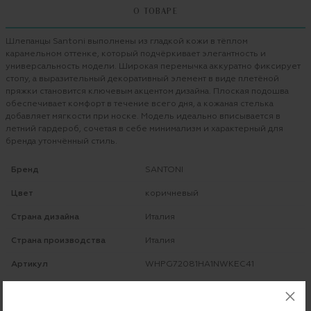
О ТОВАРЕ
Шлепанцы Santoni выполнены из гладкой кожи в тёплом
карамельном оттенке, который подчёркивает элегантность и
универсальность модели. Широкая перемычка аккуратно фиксирует
стопу, а выразительный декоративный элемент в виде плетёной
пряжки становится ключевым акцентом дизайна. Плоская подошва
обеспечивает комфорт в течение всего дня, а кожаная стелька
добавляет мягкости при носке. Модель идеально вписывается в
летний гардероб, сочетая в себе минимализм и характерный для
бренда утончённый стиль.
Бренд
SANTONI
Цвет
коричневый
Страна дизайна
Италия
Страна производства
Италия
Артикул
WHPG72081HA1NWKEC41