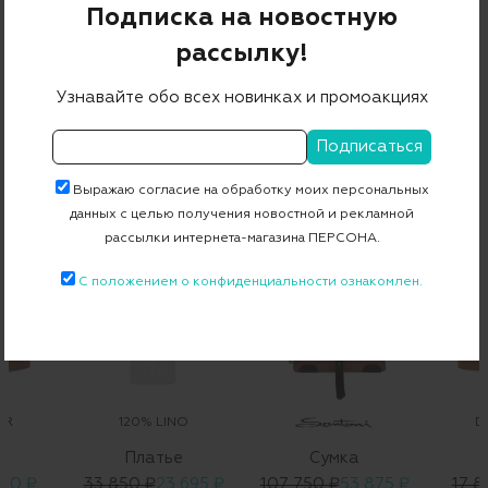
Бесплатная примерка в пункте выдачи
Подписка на новостную
Примерка при доставке торговым представителем
рассылку!
Узнавайте обо всех новинках и промоакциях
С ЧЕМ НОСИТЬ
Выражаю согласие на обработку моих персональных
данных с целью получения новостной и рекламной
рассылки интернета-магазина ПЕРСОНА.
С положением о конфиденциальности ознакомлен.
OR
120% LINO
D
ь
Платье
Сумка
910 ₽
33 850 ₽
23 695 ₽
107 750 ₽
53 875 ₽
17 8