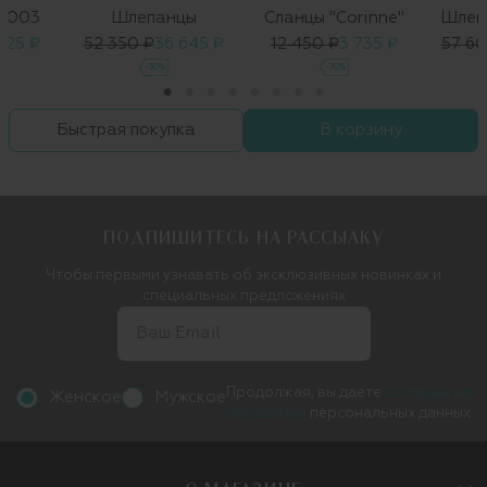
8003
Шлепанцы
Сланцы "Corinne"
Шлеп
 625 ₽
52 350 ₽
36 645 ₽
12 450 ₽
3 735 ₽
57 60
-30%
-70%
Быстрая покупка
В корзину
ПОДПИШИТЕСЬ НА РАССЫЛКУ
Чтобы первыми узнавать об эксклюзивных новинках и
специальных предложениях
Продолжая, вы даете
согласие на
Женское
Мужское
обработку
персональных данных