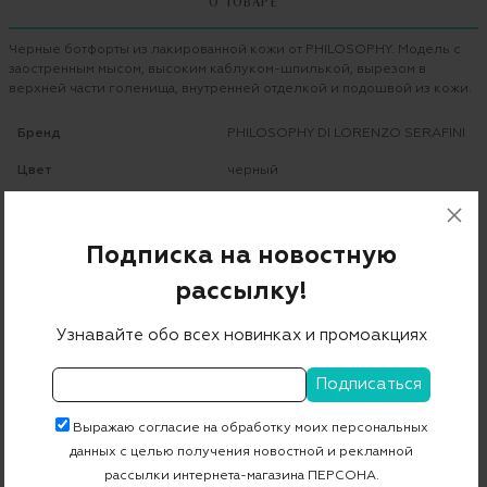
О ТОВАРЕ
Черные ботфорты из лакированной кожи от PHILOSOPHY. Модель с
заостренным мысом, высоким каблуком-шпилькой, вырезом в
верхней части голенища, внутренней отделкой и подошвой из кожи.
Бренд
PHILOSOPHY DI LORENZO SERAFINI
Цвет
черный
Состав
100% кожа
Страна дизайна
Италия
Подписка на новостную
Страна производства
Италия
рассылку!
Артикул
A3204 5774
Узнавайте обо всех новинках и промоакциях
Бесплатная примерка в пункте выдачи
Выражаю согласие на обработку моих персональных
Примерка при доставке торговым представителем
данных с целью получения новостной и рекламной
рассылки интернета-магазина ПЕРСОНА.