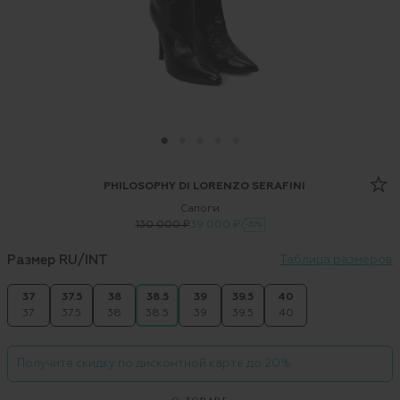
PHILOSOPHY DI LORENZO SERAFINI
Сапоги
130 000 ₽
39 000 ₽
-70%
Размер RU/INT
Таблица размеров
37
37.5
38
38.5
39
39.5
40
37
37.5
38
38.5
39
39.5
40
Получите скидку по дисконтной карте до 20%