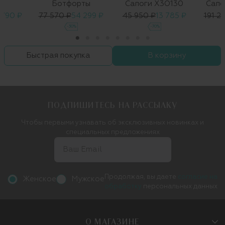
и
Ботфорты
Сапоги X3O130
Сапо
 790 ₽
77 570 ₽
54 299 ₽
45 950 ₽
13 785 ₽
191 2
-30%
-70%
Быстрая покупка
В корзину
ПОДПИШИТЕСЬ НА РАССЫЛКУ
Чтобы первыми узнавать об эксклюзивных новинках и
специальных предложениях
Продолжая, вы даете
согласие на
Женское
Мужское
обработку
персональных данных
О МАГАЗИНЕ