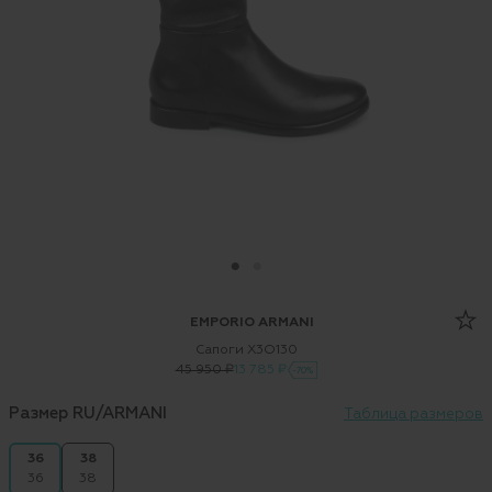
EMPORIO ARMANI
Сапоги X3O130
45 950 ₽
13 785 ₽
-70%
Размер RU/ARMANI
Таблица размеров
36
38
36
38