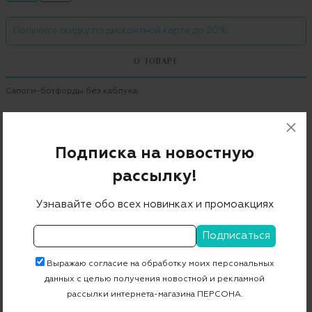
Получите скидку по дисконтной карте до 20%
О ТОВАРЕ
Сапоги-ботфорды без каблука.
Бренд
EMPORIO ARMANI
Цвет
00002 nero
Подписка на новостную
Состав
100% кожа
рассылку!
Страна дизайна
Италия
Узнавайте обо всех новинках и промоакциях
Страна производства
Индонезия
Артикул
X3O130
Выражаю согласие на обработку моих персональных
данных с целью получения новостной и рекламной
Бесплатная примерка в пункте выдачи
рассылки интернета-магазина ПЕРСОНА.
Примерка при доставке торговым представителем