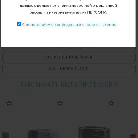
Бесплатная примерка в пункте выдачи
данных с целью получения новостной и рекламной
Примерка при доставке торговым представителем
рассылки интернета-магазина ПЕРСОНА.
С положением о конфиденциальности ознакомлен.
ВСЕ ТОВАРЫ
PAUL SHARK
ВСЕ РЕМНИ
PAUL SHARK
ВСЕ ТОВАРЫ
РЕМНИ
ВАМ МОЖЕТ БЫТЬ ИНТЕРЕСНО