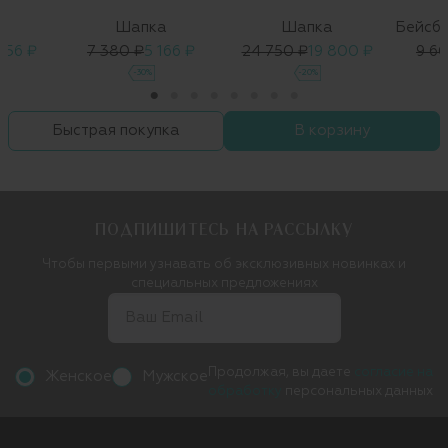
а
Шапка
Шапка
Бейсб
256 ₽
7 380 ₽
5 166 ₽
24 750 ₽
19 800 ₽
9 6
-30%
-20%
Быстрая покупка
В корзину
ПОДПИШИТЕСЬ НА РАССЫЛКУ
Чтобы первыми узнавать об эксклюзивных новинках и
специальных предложениях
Продолжая, вы даете
согласие на
Женское
Мужское
обработку
персональных данных