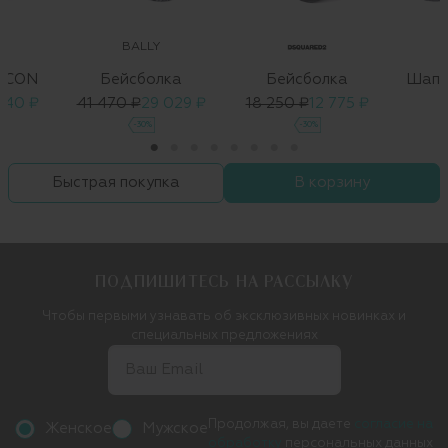
BALLY
 ICON
Бейсболка
Бейсболка
Шапк
840 ₽
41 470 ₽
29 029 ₽
18 250 ₽
12 775 ₽
-30%
-30%
Быстрая покупка
В корзину
ПОДПИШИТЕСЬ НА РАССЫЛКУ
Чтобы первыми узнавать об эксклюзивных новинках и
специальных предложениях
Продолжая, вы даете
согласие на
Женское
Мужское
обработку
персональных данных