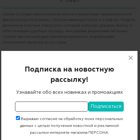
О ТОВАРЕ
Шапка Cortigiani выполнена из мягкого кашемира с выразительной
фактурой крупной вязки, обеспечивающей тепло и комфорт. Модель
дополнена плотным отворотом, который помогает держать форму и
обеспечивает удобную посадку. Аккуратная фирменная табличка
служит лаконичным декоративным акцентом, подчёркивая
утончённый характер аксессуара.
Бренд
CORTIGIANI
Цвет
серый
Подписка на новостную
Состав
100% кашемир
рассылку!
Страна дизайна
Италия
Узнавайте обо всех новинках и промоакциях
Страна производства
Италия
Артикул
411120
Выражаю согласие на обработку моих персональных
данных с целью получения новостной и рекламной
Бесплатная примерка в пункте выдачи
рассылки интернета-магазина ПЕРСОНА.