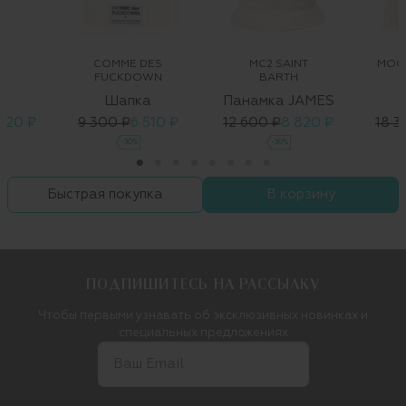
COMME DES
MC2 SAINT
MOO
FUCKDOWN
BARTH
Шапка
Панамка JAMES
 520 ₽
9 300 ₽
6 510 ₽
12 600 ₽
8 820 ₽
18 3
-30%
-30%
Быстрая покупка
В корзину
ПОДПИШИТЕСЬ НА РАССЫЛКУ
Чтобы первыми узнавать об эксклюзивных новинках и
специальных предложениях