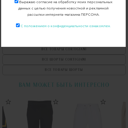
Выражаю согласие на обработку моих персональных
Бесплатная примерка в пункте выдачи
данных с целью получения новостной и рекламной
рассылки интернета-магазина ПЕРСОНА.
Примерка при доставке торговым представителем
С положением о конфиденциальности ознакомлен.
ВСЕ ТОВАРЫ
CORTIGIANI
ВСЕ ШОРТЫ
CORTIGIANI
ВСЕ ТОВАРЫ
ШОРТЫ
ВАМ МОЖЕТ БЫТЬ ИНТЕРЕСНО