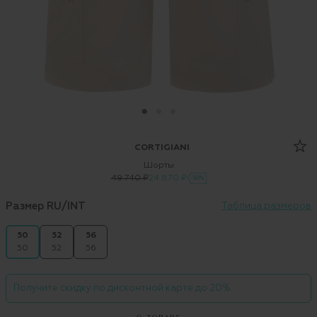
CORTIGIANI
Шорты
49 740 ₽
24 870 ₽
-50%
Размер RU/INT
Таблица размеров
50
52
56
50
52
56
Получите скидку по дисконтной карте до 20%