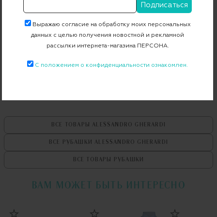
Страна производства
Италия
Артикул
BP1-3G-7T M005
Выражаю согласие на обработку моих персональных
данных с целью получения новостной и рекламной
рассылки интернета-магазина ПЕРСОНА.
Бесплатная примерка в пункте выдачи
С положением о конфиденциальности ознакомлен.
Примерка при доставке торговым представителем
ВСЕ ТОВАРЫ
ALESSANDRO GHERARDI
ВСЕ РУБАШКИ
ALESSANDRO GHERARDI
ВСЕ ТОВАРЫ
РУБАШКИ
ВАМ МОЖЕТ БЫТЬ ИНТЕРЕСНО