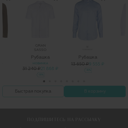
GRAN
O
SASSO
а
Рубашка
Рубашка
 ₽
НОВИНКА
13 650 ₽
9 555 ₽
3
31 240 ₽
21 868 ₽
-30%
-30%
Быстрая покупка
В корзину
ПОДПИШИТЕСЬ НА РАССЫЛКУ