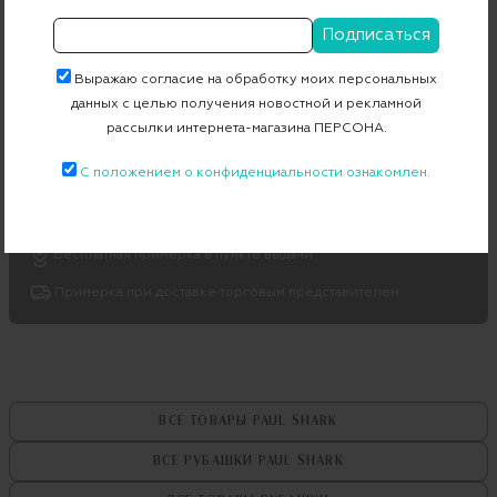
Цвет
бирюзовый
Состав
100% лен
Выражаю согласие на обработку моих персональных
Страна дизайна
Италия
данных с целью получения новостной и рекламной
рассылки интернета-магазина ПЕРСОНА.
Страна производства
Италия
С положением о конфиденциальности ознакомлен.
Артикул
21413030
Бесплатная примерка в пункте выдачи
Примерка при доставке торговым представителем
ВСЕ ТОВАРЫ
PAUL SHARK
ВСЕ РУБАШКИ
PAUL SHARK