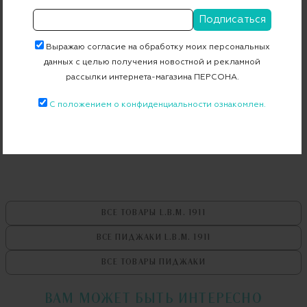
Страна дизайна
Италия
Страна производства
Италия
Выражаю согласие на обработку моих персональных
Артикул
85052/1(8)_2887_R
данных с целью получения новостной и рекламной
рассылки интернета-магазина ПЕРСОНА.
С положением о конфиденциальности ознакомлен.
Бесплатная примерка в пункте выдачи
Примерка при доставке торговым представителем
ВСЕ ТОВАРЫ
L.B.M. 1911
ВСЕ ПИДЖАКИ
L.B.M. 1911
ВСЕ ТОВАРЫ
ПИДЖАКИ
ВАМ МОЖЕТ БЫТЬ ИНТЕРЕСНО