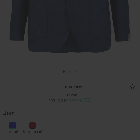
L.B.M. 1911
Пиджак
105 100 ₽
73 570 ₽
-30%
Цвет
синий
бордовый