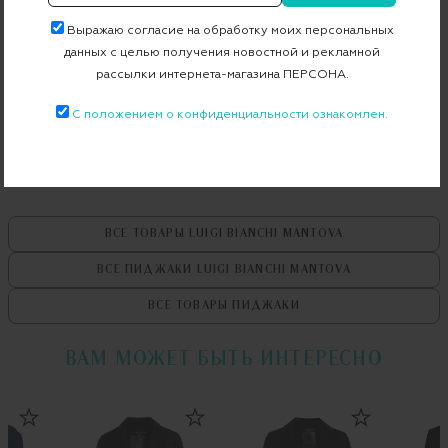
Артикул
82216/3_2411_//_R
Выражаю согласие на обработку моих персональных
данных с целью получения новостной и рекламной
рассылки интернета-магазина ПЕРСОНА.
Бесплатная примерка в пункте выдачи
С положением о конфиденциальности ознакомлен.
Примерка при доставке торговым представителем
ВСЕ ТОВАРЫ
LUIGI BIANCHI MANTOVA
ВСЕ ПИДЖАКИ
LUIGI BIANCHI MANTOVA
ВСЕ ТОВАРЫ
ПИДЖАКИ
ВАМ МОЖЕТ БЫТЬ ИНТЕРЕСНО