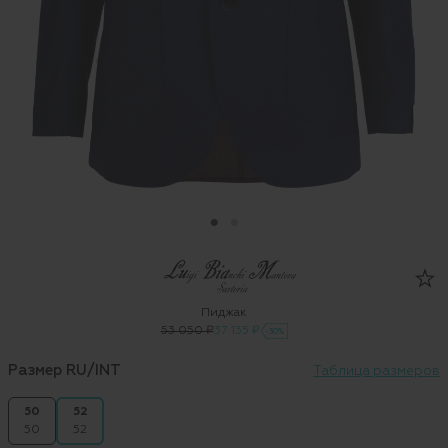
Пиджак
53 050 ₽
37 135 ₽
-30%
Размер RU/INT
Таблица размеров
50
52
50
52