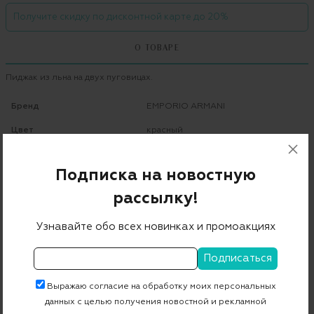
Получите скидку по дисконтной карте до 20%
О ТОВАРЕ
Пиджак из льна на двух пуговицах.
Бренд
EMPORIO ARMANI
Цвет
красный
Состав
100% лен
Подписка на новостную
Страна дизайна
Италия
рассылку!
Страна производства
Болгария
Узнавайте обо всех новинках и промоакциях
Артикул
W1G10S W1S32
Бесплатная примерка в пункте выдачи
Выражаю согласие на обработку моих персональных
Примерка при доставке торговым представителем
данных с целью получения новостной и рекламной