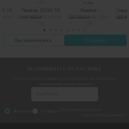
PLEIN
90 7R
Пиджак 23290 7R
Пиджак
Пиджа
 300 ₽
144 400 ₽
72 200 ₽
120 300 ₽
48 120 ₽
122 9
-50%
-60%
Быстрая покупка
В корзину
ПОДПИШИТЕСЬ НА РАССЫЛКУ
Чтобы первыми узнавать об эксклюзивных новинках и
специальных предложениях
Продолжая, вы даете
согласие на
Женское
Мужское
обработку
персональных данных