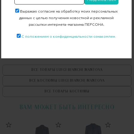
Артикул
13669/2_3684_7_R
Выражаю согласие на обработку моих персональных
данных с целью получения новостной и рекламной
рассылки интернета-магазина ПЕРСОНА.
Бесплатная примерка в пункте выдачи
Примерка при доставке торговым представителем
С положением о конфиденциальности ознакомлен.
ВСЕ ТОВАРЫ
LUIGI BIANCHI MANTOVA
ВСЕ КОСТЮМЫ
LUIGI BIANCHI MANTOVA
ВСЕ ТОВАРЫ
КОСТЮМЫ
ВАМ МОЖЕТ БЫТЬ ИНТЕРЕСНО