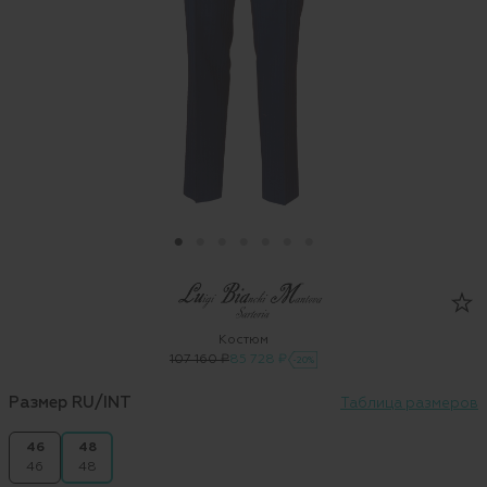
Костюм
107 160 ₽
85 728 ₽
-20%
Размер RU/INT
Таблица размеров
46
48
46
48