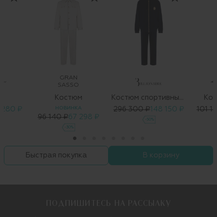
GRAN
SASSO
м
Костюм
Костюм спортивный "Frederic"
Кос
 280 ₽
НОВИНКА
296 300 ₽
148 150 ₽
101 1
96 140 ₽
67 298 ₽
-50%
-30%
Быстрая покупка
В корзину
ПОДПИШИТЕСЬ НА РАССЫЛКУ