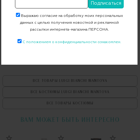
Страна производства
Италия
Артикул
04122/2_3490_1444
Выражаю согласие на обработку моих персональных
данных с целью получения новостной и рекламной
рассылки интернета-магазина ПЕРСОНА.
Бесплатная примерка в пункте выдачи
С положением о конфиденциальности ознакомлен.
Примерка при доставке торговым представителем
ВСЕ ТОВАРЫ
LUIGI BIANCHI MANTOVA
ВСЕ КОСТЮМЫ
LUIGI BIANCHI MANTOVA
ВСЕ ТОВАРЫ
КОСТЮМЫ
ВАМ МОЖЕТ БЫТЬ ИНТЕРЕСНО