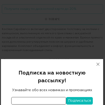
Получите скидку по дисконтной карте до 20%
О ТОВАРЕ
Костюм Capobianco включает двустороннюю толстовку на молнии с
капюшоном, выполненную из мягкого трикотажа с аккуратной
посадкой и эластичной отделкой по краю и манжетам. Брюки прямого
кроя дополнены регулируемым поясом на шнурке и удобными
карманами. Комплект объединяет комфорт, функциональность и
современный повседневный стиль.
Бренд
CAPOBIANCO
Цвет
синий
Подписка на новостную
Состав
рассылку!
81% хлопок 19% лён 100% полиэстер
Страна дизайна
Италия
Узнавайте обо всех новинках и промоакциях
Страна производства
Италия
Артикул
4M402.PRTM_4M705.PR00