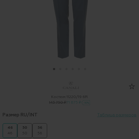
Костюм 11220/19 6R
143 750 ₽
71 875 ₽
-50%
Размер RU/INT
Таблица размеров
46
50
56
46
50
56