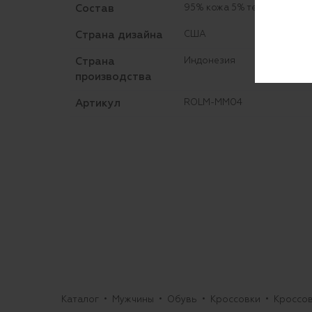
Состав
95% кожа 5% текстиль
Страна дизайна
США
Страна
Индонезия
производства
Артикул
ROLM-MM04
Каталог
Мужчины
Обувь
Кроссовки
Кроссо