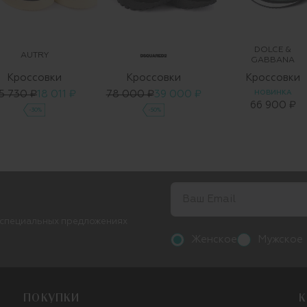
DOLCE &
AUTRY
GABBANA
Кроссовки
Кроссовки
Кроссовки
5 730 ₽
18 011 ₽
78 000 ₽
39 000 ₽
НОВИНКА
66 900 ₽
-30%
-50%
 специальных предложениях
Женское
Мужское
ПОКУПКИ
К