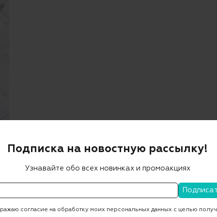
Подписка на новостную рассылку!
Узнавайте обо всех новинках и промоакциях
Описание
Кроссовки из кожи в белом цвете от AUTRY. Модель на
плоской устойчивой подошве с закругленным носком,
ажаю согласие на обработку моих персональных данных с целью полу
функциональной шнуровкой и логотипом. Кроссовки