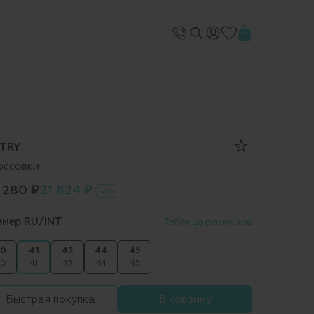
TRY
оссовки
 280 ₽
21 824 ₽
-20%
змер RU/INT
Таблица размеров
0
41
43
44
45
0
41
43
44
45
Быстрая покупка
В корзину