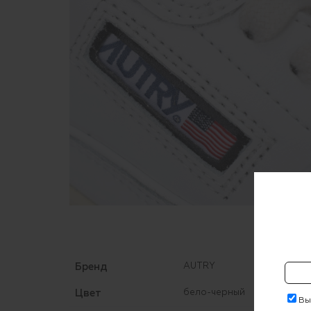
Бренд
AUTRY
Цвет
бело-черный
Выр