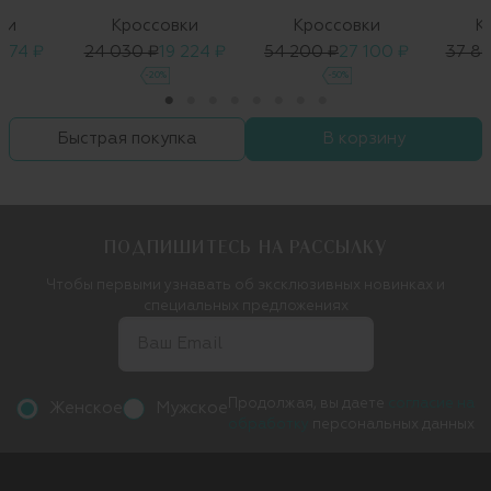
ки
Кроссовки
Кроссовки
К
474 ₽
24 030 ₽
19 224 ₽
54 200 ₽
27 100 ₽
37 8
-20%
-50%
Быстрая покупка
В корзину
ПОДПИШИТЕСЬ НА РАССЫЛКУ
Чтобы первыми узнавать об эксклюзивных новинках и
специальных предложениях
Продолжая, вы даете
согласие на
Женское
Мужское
обработку
персональных данных