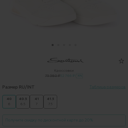
Кроссовки
75 380 ₽
52 766 ₽
-30%
Размер RU/INT
Таблица размеров
40
40.5
41
41.5
6
6.5
7
7.5
Получите скидку по дисконтной карте до 20%