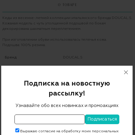
О ТОВАРЕ
Кеды из весенне-летней коллекции итальянского бренда DOUCAL.S.
Кожаная модель с чуть утолщенной подошвой по бокам
декорирована шахматным переплетением.
При изготовлении обуви использовалась телячья кожа.
Подошва: 100% резина.
Бренд
DOUCAL.S
Цвет
белый
Состав
100% кожа
Подписка на новостную
Страна дизайна
Италия
рассылку!
Страна производства
Италия
Узнавайте обо всех новинках и промоакциях
Артикул
DU2802ERRICUV055IW00
Бесплатная примерка в пункте выдачи
Выражаю согласие на обработку моих персональных