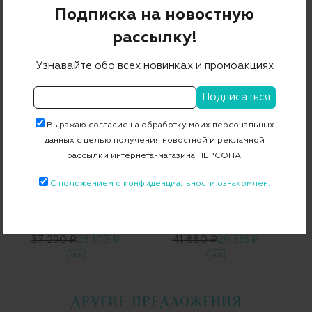
Подписка на новостную
Блуза
Водолазка
рассылку!
78 960 ₽
55 272 ₽
37 290 ₽
26 103 ₽
-30%
-30%
Узнавайте обо всех новинках и промоакциях
Выражаю согласие на обработку моих персональных
данных с целью получения новостной и рекламной
рассылки интернета-магазина ПЕРСОНА.
С положением о конфиденциальности ознакомлен.
BARBARA BUI
BARBARA BUI
Водолазка
Жилет
37 290 ₽
26 103 ₽
41 880 ₽
29 316 ₽
-30%
-30%
ДРУГИЕ ПРЕДЛОЖЕНИЯ