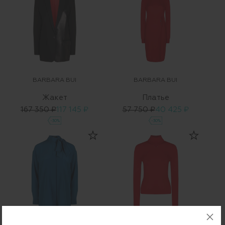
BARBARA BUI
BARBARA BUI
Жакет
Платье
167 350 ₽
117 145 ₽
57 750 ₽
40 425 ₽
-30%
-30%
BARBARA BUI
BARBARA BUI