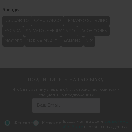
Бренды
DSQUARED2
CAPOBIANCO
ERMANNO SCERVINO
ESCADA
SALVATORE FERRAGAMO
JACOB COHEN
MOORER
MARINA RINALDI
AGNONA
N 21
ПОДПИШИТЕСЬ НА РАССЫЛКУ
Чтобы первыми узнавать об эксклюзивных новинках и
специальных предложениях
Продолжая, вы даете
согласие на
Женское
Мужское
обработку
персональных данных