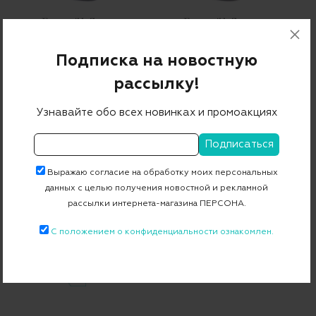
Кеды
Кеды LHCLM A4551X ERA
Подписка на новостную
102 800 ₽
51 400 ₽
64 900 ₽
32 450 ₽
-50%
-50%
рассылку!
Узнавайте обо всех новинках и промоакциях
Выражаю согласие на обработку моих персональных
данных с целью получения новостной и рекламной
рассылки интернета-магазина ПЕРСОНА.
С положением о конфиденциальности ознакомлен.
Лоферы
54 800 ₽
27 400 ₽
-50%