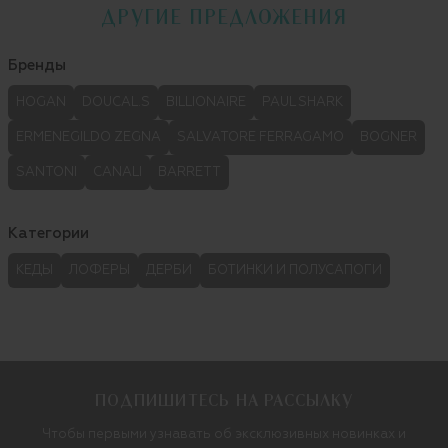
ДРУГИЕ ПРЕДЛОЖЕНИЯ
Бренды
HOGAN
DOUCAL.S
BILLIONAIRE
PAUL SHARK
ERMENEGILDO ZEGNA
SALVATORE FERRAGAMO
BOGNER
SANTONI
CANALI
BARRETT
Категории
КЕДЫ
ЛОФЕРЫ
ДЕРБИ
БОТИНКИ И ПОЛУСАПОГИ
ПОДПИШИТЕСЬ НА РАССЫЛКУ
Чтобы первыми узнавать об эксклюзивных новинках и