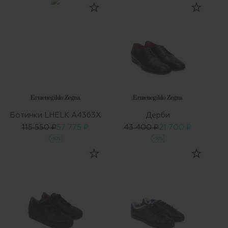
Ботинки LHELK A4363X
Дерби
115 550 ₽
57 775 ₽
43 400 ₽
21 700 ₽
-50%
-50%