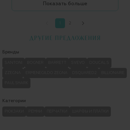
Показать больше
1
2
ДРУГИЕ ПРЕДЛОЖЕНИЯ
Бренды
SANTONI
BOGNER
BARRETT
SVEVO
DOUCAL.S
ZZEGNA
ERMENEGILDO ZEGNA
DSQUARED2
BILLIONAIRE
PAUL SHARK
Категории
РЮКЗАКИ
РЕМНИ
ПЕРЧАТКИ
ШАРФЫ И ПЛАТКИ