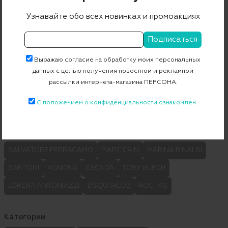
Узнавайте обо всех новинках и промоакциях
Берет
Шарф
Выражаю согласие на обработку моих персональных
11 600 ₽
8 120 ₽
25 680 ₽
12 840 ₽
данных с целью получения новостной и рекламной
-30%
-50%
рассылки интернета-магазина ПЕРСОНА.
С положением о конфиденциальности ознакомлен.
ДРУГИЕ ПРЕДЛОЖЕНИЯ
Бренды
SALVATORE FERRAGAMO
MARC CAIN
MARINA RINALDI
SANTONI
AGNONA
ESCADA
TORY BURCH
LORENA ANTONIAZZI
DSQUARED2
ROCHAS
Категории