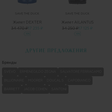
SAVE THE DUCK
SAVE THE DUCK
Жилет DEXTER
Жилет AILANTUS
34 470 ₽
17 235 ₽
34 250 ₽
17 125 ₽
-50%
-50%
ДРУГИЕ ПРЕДЛОЖЕНИЯ
Бренды
SVEVO
ERMENEGILDO ZEGNA
SALVATORE FERRAGAMO
BILLIONAIRE
MOORER
DOUCAL.S
CAPOBIANCO
BARRETT
JACOB COHEN
SANTONI