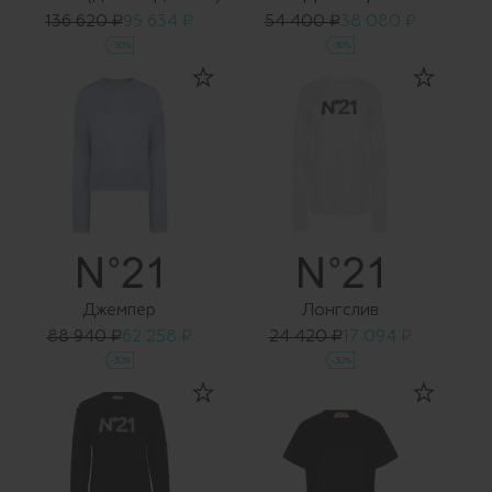
136 620 ₽
95 634 ₽
54 400 ₽
38 080 ₽
-30%
-30%
Джемпер
Лонгслив
88 940 ₽
62 258 ₽
24 420 ₽
17 094 ₽
-30%
-30%