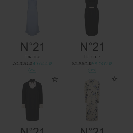
Платье
Платье
70 920 ₽
49 644 ₽
82 860 ₽
58 002 ₽
-30%
-30%