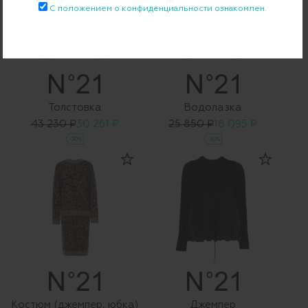
С положением о конфиденциальности ознакомлен.
Толстовка
Водолазка
43 230 ₽
30 261 ₽
25 850 ₽
18 095 ₽
-30%
-30%
Костюм (джемпер, юбка)
Джемпер