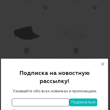
-30%
-30%
Козырек STACY
Козырек STACY
НОВИНКА
НОВИНКА
15 600 ₽
10 920 ₽
15 600 ₽
10 920 ₽
Подписка на новостную
-30%
-30%
рассылку!
ДРУГИЕ ПРЕДЛОЖЕНИЯ
Узнавайте обо всех новинках и промоакциях
Бренды