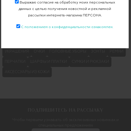
LORENA ANTONIAZZI
DSQUARED2
BOGNER
Выражаю согласие на обработку моих персональных
данных с целью получения новостной и рекламной
INVERNI FIRENZE 1892
MC2 SAINT BARTH
рассылки интернета-магазина ПЕРСОНА.
COMME DES FUCKDOWN
С положением о конфиденциальности ознакомлен.
Категории
УКРАШЕНИЯ
ОЧКИ
ГОЛОВНЫЕ УБОРЫ
ЗОНТЫ
РЕМНИ
ПЕРЧАТКИ
ШАРФЫ И ПЛАТКИ
СУМКИ И РЮКЗАКИ
АКСЕССУАРЫ ИЗ КОЖИ
ПОДПИШИТЕСЬ НА РАССЫЛКУ
Чтобы первыми узнавать об эксклюзивных новинках и
специальных предложениях