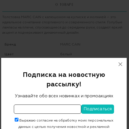
О ТОВАРЕ
Толстовка MARC CAIN с капюшоном на кулиске и молнией – это
идеальное сочетание спортивного и современного стиля. Голубые
лампасы на плече, спускающиеся до середины руки, создают яркий
акцент и подчеркивают динамичный дизайн.
Бренд
MARC CAIN
Цвет
белый
Состав
64% полиамид 33% хлопок 3% эластан
Подписка на новостную
Страна дизайна
Германия
рассылку!
Страна производства
Португалия
Узнавайте обо всех новинках и промоакциях
Артикул
US 31.28 J87
Бесплатная примерка в пункте выдачи
Выражаю согласие на обработку моих персональных
данных с целью получения новостной и рекламной
Примерка при доставке торговым представителем