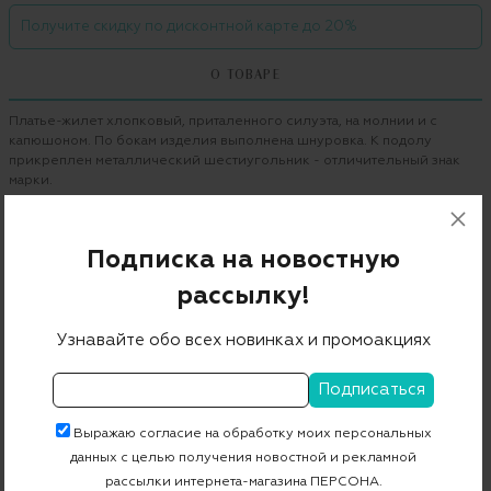
Получите скидку по дисконтной карте до 20%
О ТОВАРЕ
Платье-жилет хлопковый, приталенного силуэта, на молнии и с
капюшоном. По бокам изделия выполнена шнуровка. К подолу
прикреплен металлический шестиугольник - отличительный знак
марки.
Бренд
PHILIPP PLEIN
Подписка на новостную
Цвет
1046 grey melange
рассылку!
Состав
100% хлопок
Страна дизайна
Германия
Узнавайте обо всех новинках и промоакциях
Страна производства
Турция
Артикул
WJG0004 PJO002N
Выражаю согласие на обработку моих персональных
данных с целью получения новостной и рекламной
рассылки интернета-магазина ПЕРСОНА.
Бесплатная примерка в пункте выдачи