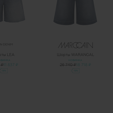
N DENIM
ты LEA
Шорты WARANGAL
ОВИНКА
НОВИНКА
 ₽
11 837 ₽
26 740 ₽
18 718 ₽
-30%
-30%