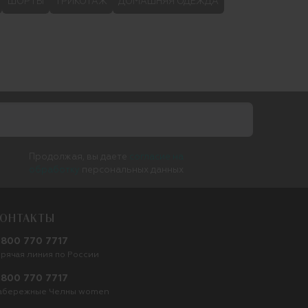
ШОРТЫ
ТРИКОТАЖ
ДОМАШНЯЯ ОДЕЖДА
Продолжая, вы даете
согласие на
обработку
персональных данных
ОНТАКТЫ
 800 770 7717
орячая линия по России
 800 770 7717
абережные Челны women