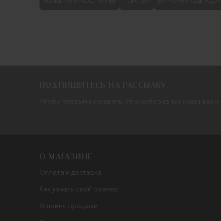
ЖАКЕТЫ И КОСТЮМЫ
ПЛАТЬЯ
ВЕРХНЯЯ ОДЕЖДА
ПОДПИШИТЕСЬ НА РАССЫЛКУ
Чтобы первыми узнавать об эксклюзивных новинках и
О МАГАЗИНЕ
Оплата и доставка
Как узнать свой размер
Условия продажи