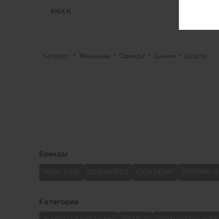
ЮБКИ
Каталог
Женщины
Одежда
Деним
Шорты
Бренды
MARC CAIN
DSQUARED2
ICON DENIM
EMPORIO A
Категории