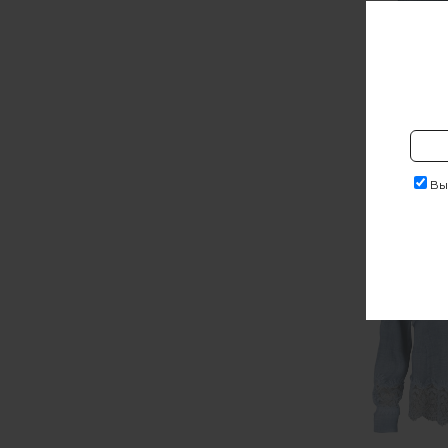
144 40
Выр