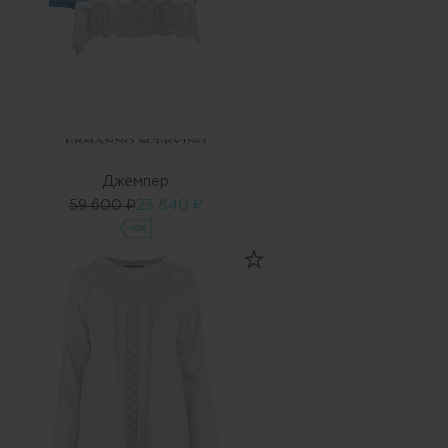
Джемпер
59 600 ₽
23 840 ₽
-60%