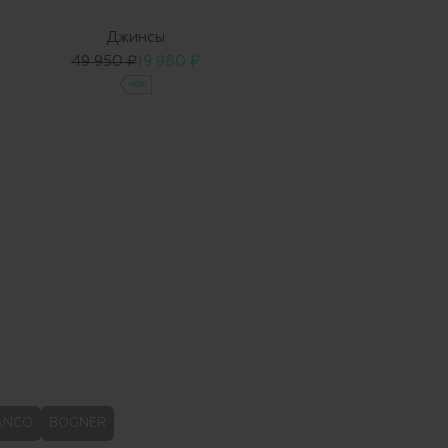
Джинсы
49 950 ₽
19 980 ₽
-60%
ANCO
BOGNER