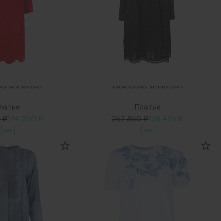
латье
Платье
 ₽
174 050 ₽
252 850 ₽
126 425 ₽
-50%
-50%