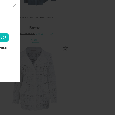
Блуза
191 000 ₽
76 400 ₽
-60%
чения