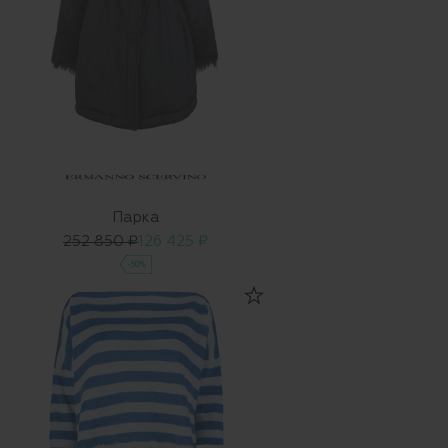
Парка
252 850 ₽
126 425 ₽
-50%