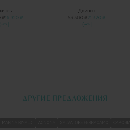
жинсы
Джинсы
 ₽
16 920 ₽
53 300 ₽
21 320 ₽
-60%
-60%
ДРУГИЕ ПРЕДЛОЖЕНИЯ
MARINA RINALDI
AGNONA
SALVATORE FERRAGAMO
CAPOBI