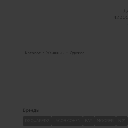
Д
42 300
Каталог
Женщины
Одежда
Бренды
DSQUARED2
JACOB COHEN
FAY
MOORER
N 21