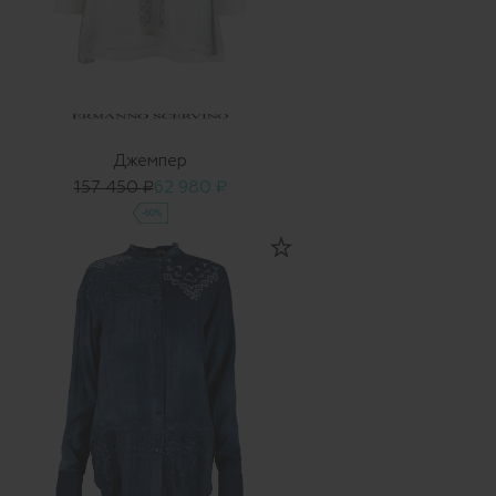
Джемпер
157 450 ₽
62 980 ₽
-60%