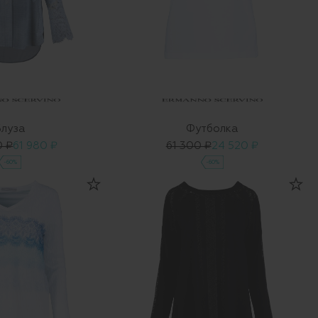
Блуза
Футболка
0 ₽
61 980 ₽
61 300 ₽
24 520 ₽
-60%
-60%