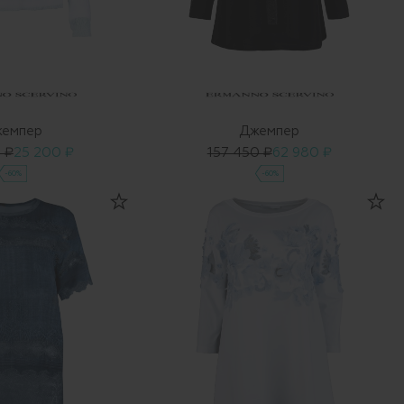
емпер
Джемпер
 ₽
25 200 ₽
157 450 ₽
62 980 ₽
-60%
-60%