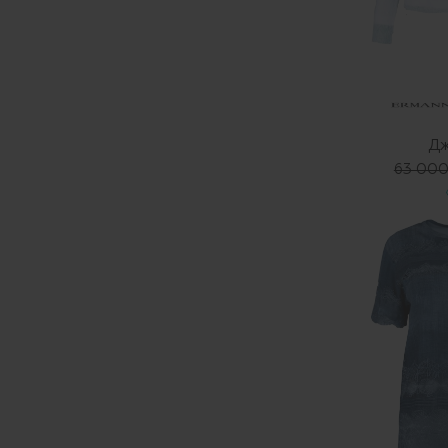
Дж
63 000