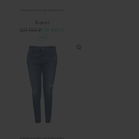
Жакет
321 100 ₽
128 440 ₽
-60%