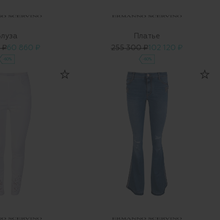
Блуза
Платье
 ₽
60 860 ₽
255 300 ₽
102 120 ₽
-60%
-60%