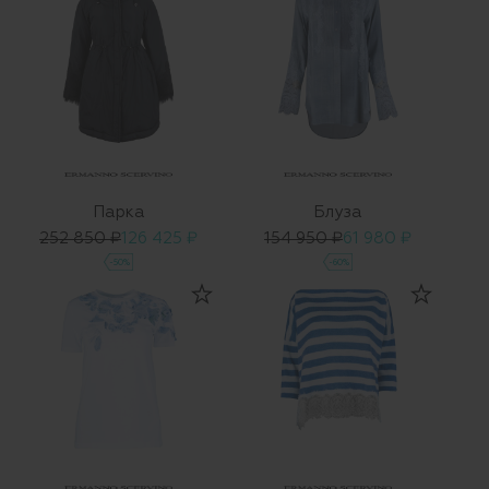
Парка
Блуза
252 850 ₽
126 425 ₽
154 950 ₽
61 980 ₽
-50%
-60%