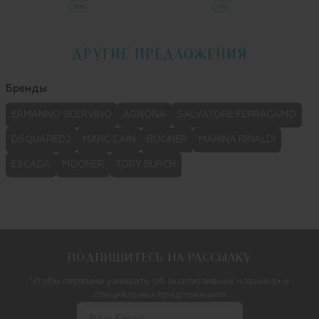
-60%
-60%
ДРУГИЕ ПРЕДЛОЖЕНИЯ
Бренды
ERMANNO SCERVINO
AGNONA
SALVATORE FERRAGAMO
DSQUARED2
MARC CAIN
BOGNER
MARINA RINALDI
ESCADA
MOORER
TORY BURCH
ПОДПИШИТЕСЬ НА РАССЫЛКУ
Чтобы первыми узнавать об эксклюзивных новинках и
специальных предложениях