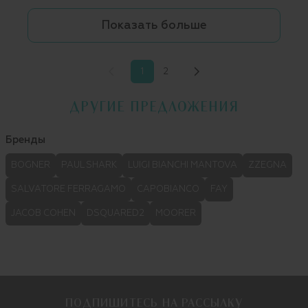
Показать больше
1
2
ДРУГИЕ ПРЕДЛОЖЕНИЯ
Бренды
BOGNER
PAUL SHARK
LUIGI BIANCHI MANTOVA
ZZEGNA
SALVATORE FERRAGAMO
CAPOBIANCO
FAY
JACOB COHEN
DSQUARED2
MOORER
ПОДПИШИТЕСЬ НА РАССЫЛКУ