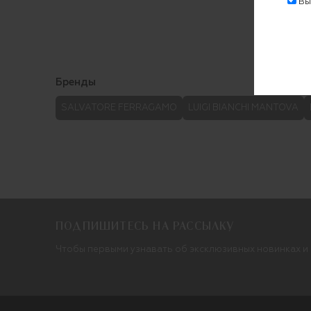
Выр
Бренды
SALVATORE FERRAGAMO
LUIGI BIANCHI MANTOVA
ПОДПИШИТЕСЬ НА РАССЫЛКУ
Чтобы первыми узнавать об эксклюзивных новинках и