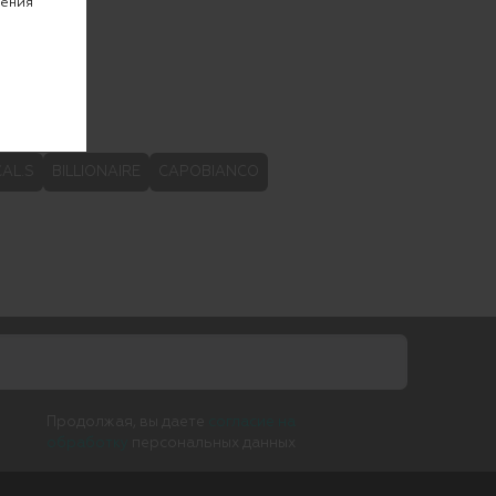
чения
AL.S
BILLIONAIRE
CAPOBIANCO
Продолжая, вы даете
согласие на
обработку
персональных данных